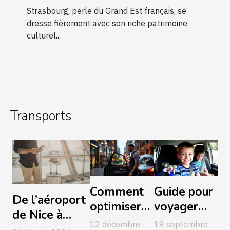
pour les groupes
Strasbourg, perle du Grand Est français, se
dresse fièrement avec son riche patrimoine
culturel...
Transports
Comment
Guide pour
De l’aéroport
optimiser
voyager
de Nice à
votre
avec des
12 décembre
19 septembre
Saint Tropez,