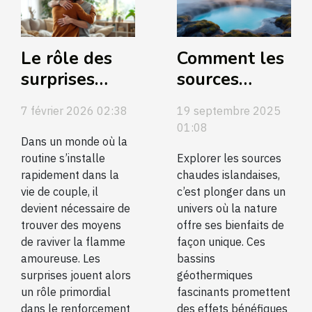
Le rôle des
Comment les
surprises
sources
dans le
chaudes
7 février 2026 02:38
19 septembre 2025
renforcement
islandaises
01:08
des liens
améliorent-
Dans un monde où la
amoureux
routine s’installe
elles votre
Explorer les sources
rapidement dans la
chaudes islandaises,
bien-être ?
vie de couple, il
c’est plonger dans un
devient nécessaire de
univers où la nature
trouver des moyens
offre ses bienfaits de
de raviver la flamme
façon unique. Ces
amoureuse. Les
bassins
surprises jouent alors
géothermiques
un rôle primordial
fascinants promettent
dans le renforcement
des effets bénéfiques