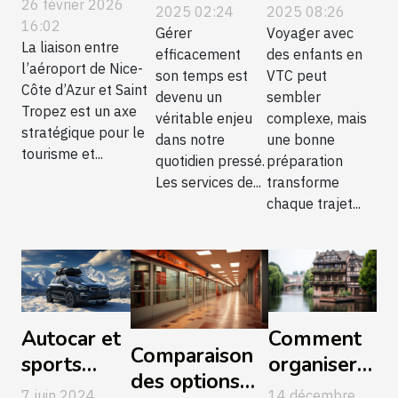
26 février 2026
temps
enfants en
2025 02:24
2025 08:26
les VTC
16:02
grâce aux
VTC
Gérer
Voyager avec
concurrencent
La liaison entre
efficacement
des enfants en
services de
l’aéroport de Nice-
les taxis !
son temps est
VTC peut
voiturier ?
Côte d’Azur et Saint
devenu un
sembler
Tropez est un axe
véritable enjeu
complexe, mais
stratégique pour le
dans notre
une bonne
tourisme et...
quotidien pressé.
préparation
Les services de...
transforme
chaque trajet...
Comment
Autocar et
Comparaison
organiser
sports
des options
un circuit
d'hiver :
14 décembre
7 juin 2024