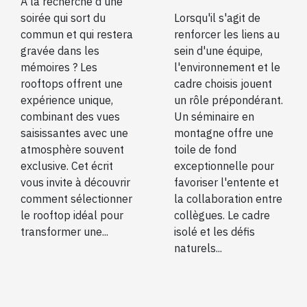
une soirée
d'un
À la recherche d'une
inoubliable
soirée qui sort du
séminaire en
Lorsqu'il s'agit de
commun et qui restera
renforcer les liens au
montagne
gravée dans les
sein d'une équipe,
mémoires ? Les
l'environnement et le
rooftops offrent une
cadre choisis jouent
expérience unique,
un rôle prépondérant.
combinant des vues
Un séminaire en
saisissantes avec une
montagne offre une
atmosphère souvent
toile de fond
exclusive. Cet écrit
exceptionnelle pour
vous invite à découvrir
favoriser l'entente et
comment sélectionner
la collaboration entre
le rooftop idéal pour
collègues. Le cadre
transformer une...
isolé et les défis
naturels...