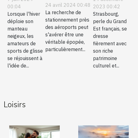
de
touristique
atouts et
24 avril 2024 00:48
2023 00:42
00:04
stationnement
La recherche de
à
conseils
Strasbourg,
Lorsque l'hiver
à bas prix près
stationnement près
perle du Grand
déploie son
Strasbourg
pour un
des aéroports peut
des aéroports
Est français, se
manteau
en bus pour
voyage
s'avérer être une
dresse
neigeux, les
français
les
réussi
véritable épopée,
fièrement avec
amateurs de
particulièrement...
groupes
son riche
sports de glisse
patrimoine
se réjouissent à
culturel et...
l'idée de...
Loisirs